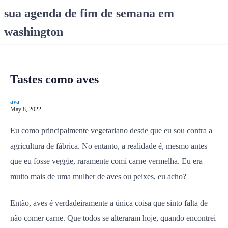
S
sua agenda de fim de semana em
k
washington
i
p
t
o
Tastes como aves
c
o
ava
n
May 8, 2022
t
e
Eu como principalmente vegetariano desde que eu sou contra a
n
agricultura de fábrica. No entanto, a realidade é, mesmo antes
t
que eu fosse veggie, raramente comi carne vermelha. Eu era
muito mais de uma mulher de aves ou peixes, eu acho?
Então, aves é verdadeiramente a única coisa que sinto falta de
não comer carne. Que todos se alteraram hoje, quando encontrei