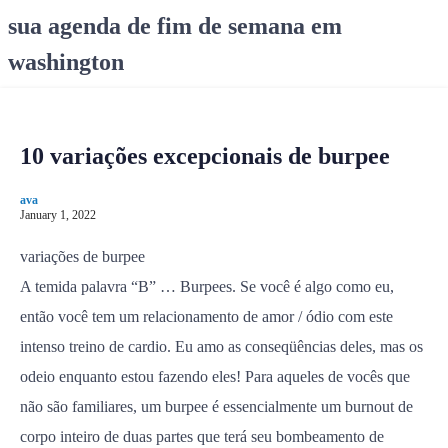
S
sua agenda de fim de semana em
k
washington
i
p
t
o
10 variações excepcionais de burpee
c
o
ava
n
January 1, 2022
t
e
variações de burpee
n
A temida palavra “B” … Burpees. Se você é algo como eu,
t
então você tem um relacionamento de amor / ódio com este
intenso treino de cardio. Eu amo as conseqüências deles, mas os
odeio enquanto estou fazendo eles! Para aqueles de vocês que
não são familiares, um burpee é essencialmente um burnout de
corpo inteiro de duas partes que terá seu bombeamento de