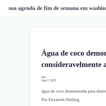
S
sua agenda de fim de semana em washin
k
i
p
t
o
c
o
n
Água de coco demon
t
e
consideravelmente a
n
t
ava
June 7, 2023
água de coco demonstrada para diminu
Por Elizabeth Walling