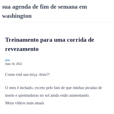
S
sua agenda de fim de semana em
k
washington
i
p
t
o
Treinamento para uma corrida de
c
o
revezamento
n
t
ava
e
June 16, 2022
n
Como está sua terça -feira?!
t
O meu é inchado, exceto pelo fato de que minhas picadas de
inseto e queimaduras no sol ainda estão aumentando.
Meus vídeos mais atuais