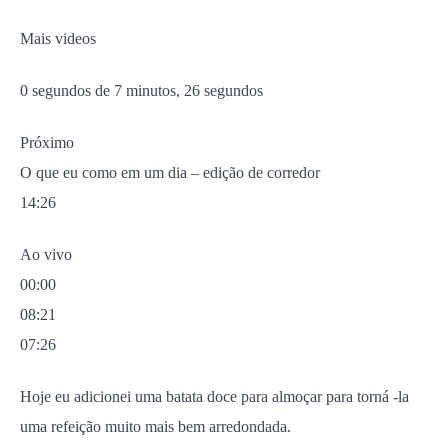
Mais videos
0 segundos de 7 minutos, 26 segundos
Próximo
O que eu como em um dia – edição de corredor
14:26
Ao vivo
00:00
08:21
07:26
Hoje eu adicionei uma batata doce para almoçar para torná -la
uma refeição muito mais bem arredondada.