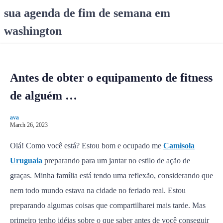
S
sua agenda de fim de semana em
k
washington
i
p
t
o
Antes de obter o equipamento de fitness
c
o
de alguém …
n
t
ava
e
March 26, 2023
n
Olá! Como você está? Estou bom e ocupado me
Camisola
t
Uruguaia
preparando para um jantar no estilo de ação de
graças. Minha família está tendo uma reflexão, considerando que
nem todo mundo estava na cidade no feriado real. Estou
preparando algumas coisas que compartilharei mais tarde. Mas
primeiro tenho idéias sobre o que saber antes de você conseguir