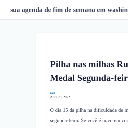
S
sua agenda de fim de semana em washin
k
i
p
t
o
c
o
n
Pilha nas milhas Ru
t
e
Medal Segunda-feir
n
t
ava
April 28, 2022
O dia 15 da pilha na dificuldade de 
segunda-feira. Se você é novo em cor